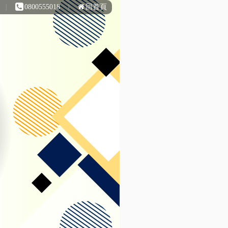
∣
0800555018
∣
回首頁