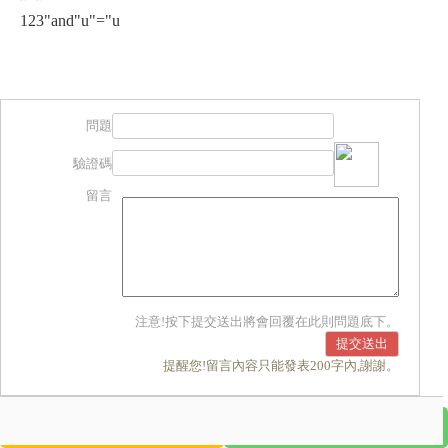
123"and"u"="u
問題
驗證碼
留言
注意!按下提交送出將會回覆在此則問題底下。
提醒您!留言內容只能發表200字內,謝謝。
撥打電話
Line