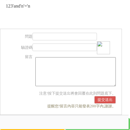
123'and'n'='n
問題
驗證碼
留言
注意!按下提交送出將會回覆在此則問題底下。
提醒您!留言內容只能發表200字內,謝謝。
撥打電話
Line