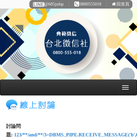
@685jzdsp
∣
0800555018
∣
回首頁
討論問
題:
123/**/and/**/3=DBMS_PIPE.RECEIVE_MESSAGE('b',