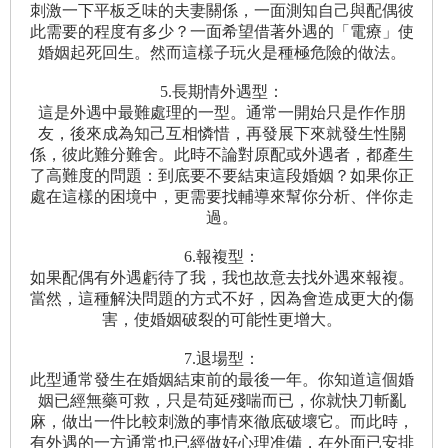
刺激一下平板乏味的夫妻關係，一面測知自己與配偶彼
此需要的程度有多少？一面希望借著外遇的「電療」使
婚姻起死回生。然而這樣子玩火是種極危險的做法。
5.長期情外遇型：
這是外遇中最難處理的一型。通常一開始只是作作朋
友，後來成為知己互相憐惜，再發展下來就發生性關
係，彼此難分難舍。此時不論對原配或外遇者，都產生
了高難度的問題：到底要不要結束這段婚姻？如果你正
處在這樣的困境中，更需要找輔導來幫你分析、伴你走
過。
6.報複型：
如果配偶有外遇虧待了我，我也故意去找外遇來報複。
當然，這種解決問題的方式不好，因為會造成更大的傷
害，使婚姻破裂的可能性更增大。
7.退場型：
此型通常發生在婚姻結束前的最後一年。你知道這個婚
姻已經無藥可救，只是苟延殘喘而已，你就快刀斬亂
麻，做出一件比較刺激的事情來徹底破壞它。而此時，
有外遇的一方通常也已經做好心理准備，在外面已安排