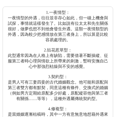
1.一夜情型：
一夜情型的外遇，往往並非存心如此，但一碰上機會與
試探，事情就這樣發生了。比如說有位太太和先生關係
很好，做夢也想不到他會發生外遇。這類一夜情類型的
外遇，因為較少把感情放在第三者身上，所以算是比較
容易處理的。
2.拈花惹草型：
此型通常因為在人格上有缺陷，需要借著不斷操縱、征
服第三者時心理與情欲上所帶來的刺激，暫時安撫自己
心中那強烈枯燥與不安的感覺。
3.契約型：
是男人可有三妻四妾的古代婚姻觀念。他可能和原配與
第三者雙方都有默契，同意這種有條件、交換式的婚姻
（例如男方定期給原配多少好處，原配縱容他與第三者
有關係……等等），這種外遇屬傳統契約型。
4.修複型：
是當婚姻逐漸枯槁時，其中一方有意無意地想藉外遇來